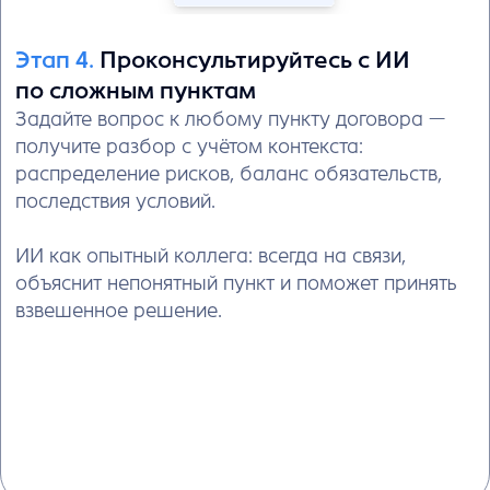
Собирайте договоры
за пару минут
в конструкторе
ЧТО УМЕЕТ КОНСТРУКТОР
Создаёт документ за 5 минут
заполнили анкету, выбрали нужные
блоки → готовый договор
Автоматически доставляет
реквизиты
и склоняет ФИО, должности, названия