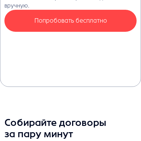
согласования и хранения
внутри платформы
вы с контрагентом можете
обсуждать, править
и согласовывать пакет документов
по сделке. noroots сохранит для вас
все версии
Пользовательские плейбуки
возможность задать любые
правила, необходимые именно для
бизнес-процессов вашей компании
конкретной компании, основываясь