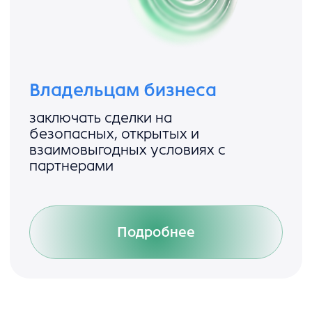
Этап 1.
Проверьте на риски
автоматически
Загрузите договор в систему — она найдёт
юридические риски, противоречия, ошибки
в формулировках и несоответствия вашим
корпоративным стандартам
.
Вы не пропустите критичные условия и не будете
зависеть от усталости или невнимательности.
1. Проверка
2. Редактирование
3. Согласование
4. Консультация с ИИ
6. Генерация доп.
5. Сравнение версий