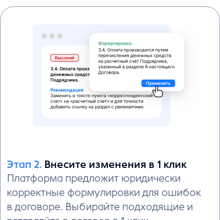
1. Проверка
2. Редактирование
3. Согласование
4. Консультация с ИИ
6. Генерация доп.
5. Сравнение версий
документов
Этап 4.
Проконсультируйтесь с ИИ
по сложным пунктам
Задайте вопрос к любому пункту договора —
получите разбор с учётом контекста:
распределение рисков, баланс обязательств,
последствия условий.
ИИ как опытный коллега: всегда на связи,
объяснит непонятный пункт и поможет принять