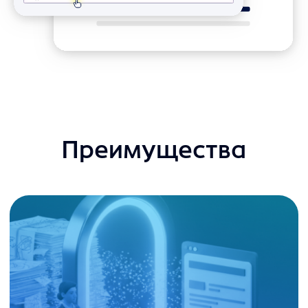
Подкаст: Дорогостоящие
Подкаст: Leg
ошибки стартапов:
какие техно
практический совет от
а какие — пр
успешного основателя
27.03.2026
21.11.2025
Подробнее
Основатель
и СЕО noroots