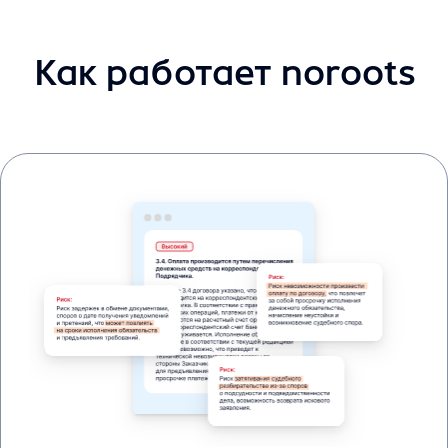
документов
Этап 2.
Внесите изменения в 1 клик
Платформа предложит юридически
корректные формулировки для ошибок
в договоре. Выбирайте подходящие и
вставляйте в договор в 1 клик.
Документ готов к согласованию за пару
минут.