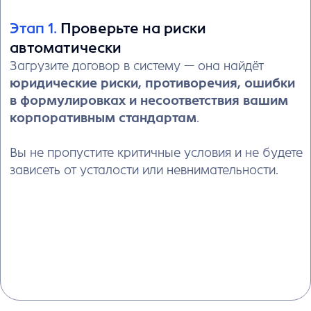
1. Проверка
2. Редактирование
3. Согласование
4. Консультация с ИИ
6. Генерация доп.
5. Сравнение версий
документов
Этап 3.
Согласуйте договор онлайн
— за день, а не за три
Отправьте контрагенту ссылку — и все участники
(юрист, финдир, безопасник) начинают работать
одновременно.
Каждый видит актуальную версию, вносит
правки и комментарии в реальном времени.
История изменений сохраняется автоматически
— никакой путаницы с файлами и версиями.
Было: цепочка из трёх человек → 3 дня.
Стало: параллельная работа → готово за 1 день.