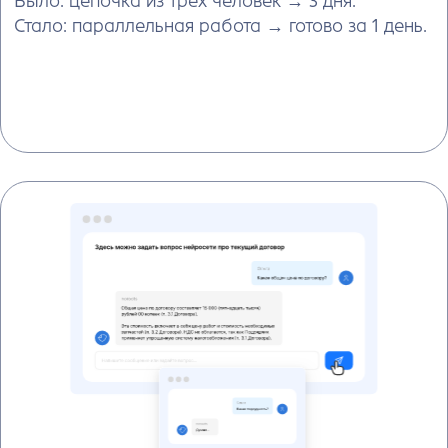
Этап 6.
Создайте доп.соглашения и
акты автоматически
На основе утверждённого договора система
создаст допсоглашения, протоколы разногласий,
акты и другие документы. Все реквизиты,
падежи и формулировки будут корректными.
Вы получаете готовый документ за 30 секунд.
Никаких ошибок при копировании данных
вручную.
Попробовать бесплатно