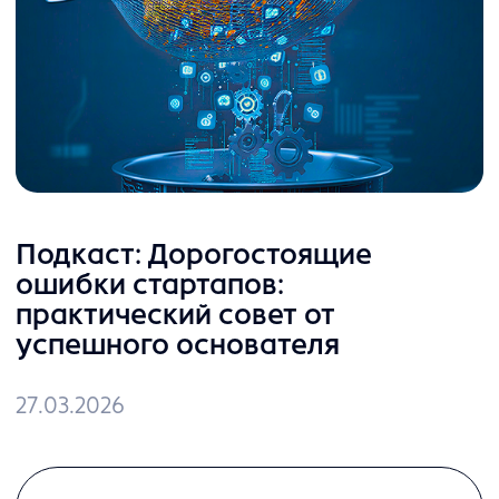
6 этапов сделки
Наш специалист подключится к вашему
процессу и шаг за шагом проведет вас
через все этапы согласования в noroots.
Этап 1
Загрузка договора
и автоматическая проверка
рисков
Этап 2
Редактирование
в один клик