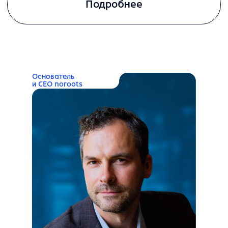
Этап 3
Онлайн-
согласование с
контрагентом
Этап 4
Консультация
по сложным вопросам
с ии
Этап 5
Сравнение версий перед
подписанием