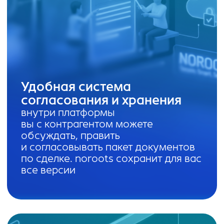
Миссия нашего продукта — помогать
заключать выгодные сделки, снижать
риски и ускорять транзакции. Я верю,
что noroots поможет сторонам
договориться друг с другом
В своем тг-канале я делюсь опытом,
открытиями, победами и процессом
развития noroots.
Подписаться
Частые
вопросы: