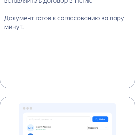
взвешенное решение.
1. Проверка
2. Редактирование
3. Согласование
4. Консультация с ИИ
6. Генерация доп.
5. Сравнение версий
документов
Этап 5.
Сравните договоры перед
подписанием
Загрузите подписанный контрагентом экземпляр
(в том числе скан) — система автоматически