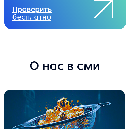
2024
победитель Crash Test
2025
победитель конкурса
2026
лауреат премии
Пройдём с вами все