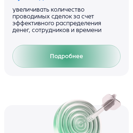
Подробнее
Как работает noroots
1. Проверка
2. Редактирование
3. Согласование
4. Консультация с ИИ
6. Генерация доп.
5. Сравнение версий
документов