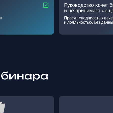
Руководство хочет 
и не принимает «ещ
нт
Просят «подписать к веч
и лояльностью, без данн
ебинара