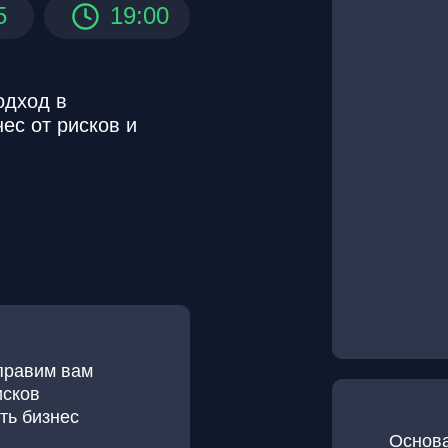
5
19:00
одход в
ес от рисков и
правим вам
исков
ть бизнес
Основа