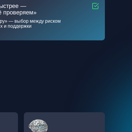
быстрее —
ё проверяем»
еру» — выбор между риском
ых и поддержки