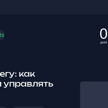
0
ts
дней
егу: как
и управлять