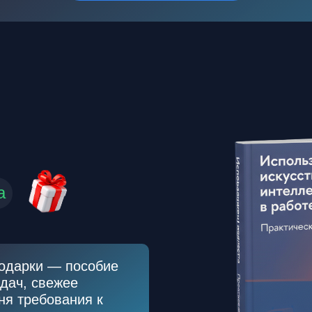
а
подарки — пособие
дач, свежее
ня требования к