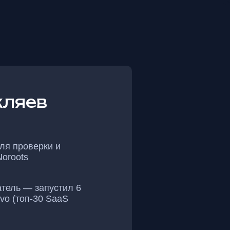
кляев
ля проверки и
oroots
тель — запустил 6
vo (топ-30 SaaS