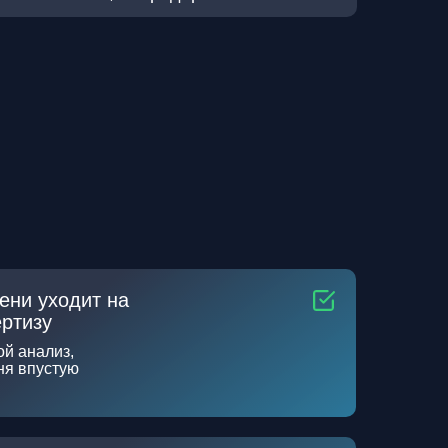
ени уходит на
ертизу
ой анализ,
ня впустую