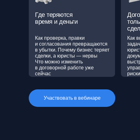
Где теряются
Дого
время и деньги
толь
сдел
Как проверка, правки
Как в
и согласования превращаются
зада
в убытки. Почему бизнес теряет
юрист
сделки, а юристы — нервы
докум
Что можно изменить
выст
в договорной работе уже
управ
сейчас
риск
Участвовать в вебинаре