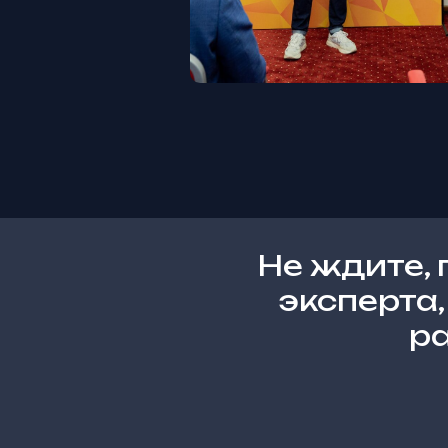
Не ждите, 
эксперта
ра