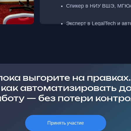
Спикер в НИУ ВШЭ, МГЮА,
Эксперт в LegalTech и ав
работы
пока выгорите на правках.
, как автоматизировать д
боту — без потери контр
Принять участие