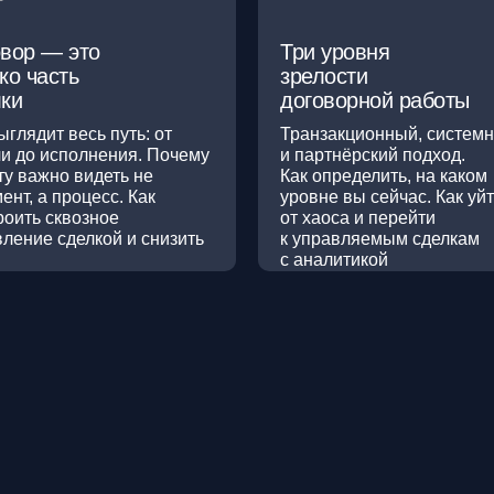
вор — это
Три уровня
ко часть
зрелости
ки
договорной работы
ыглядит весь путь: от
Транзакционный, систем
чи до исполнения. Почему
и партнёрский подход.
у важно видеть не
Как определить, на каком
ент, а процесс. Как
уровне вы сейчас. Как уй
роить сквозное
от хаоса и перейти
ление сделкой и снизить
к управляемым сделкам
и
с аналитикой