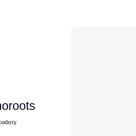
oroots
 работу