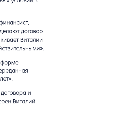
вых условий, с
финансист,
 делают договор
ркивает Виталий
ействительными».
й форме
переданная
лет».
 договора и
ерен Виталий.