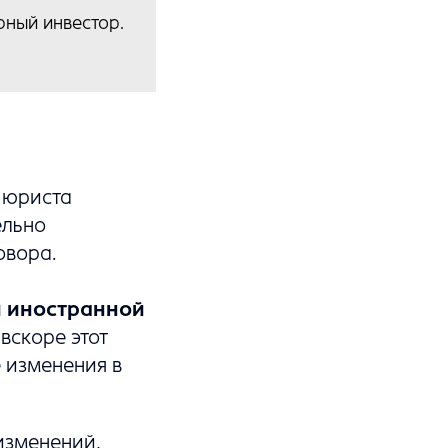
рный инвестор.
о юриста
ельно
овора.
й иностранной
вскоре этот
 изменения в
изменений,