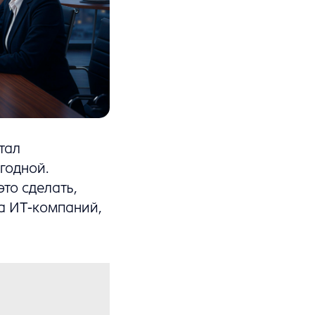
тал
годной.
то сделать,
а ИТ-компаний,