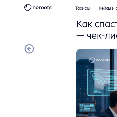
Тарифы
Кейсы и 
Как спас
— чек-ли