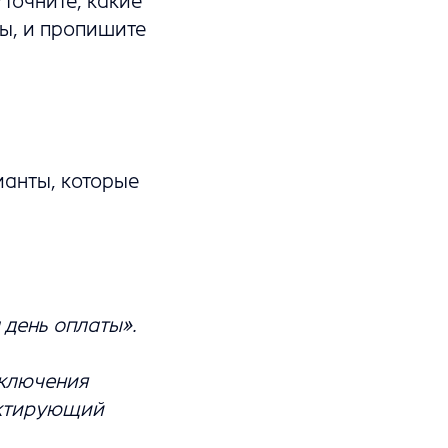
Уточните, какие
ы, и пропишите
ианты, которые
 день оплаты».
аключения
ектирующий