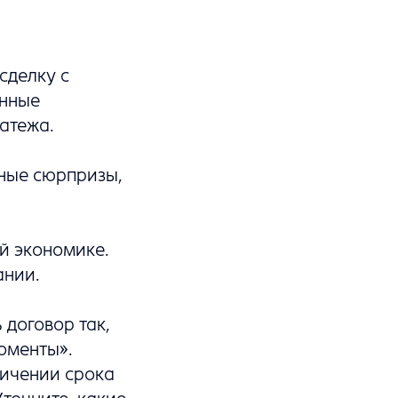
сделку с
енные
атежа.
тные сюрпризы,
ой экономике.
ании.
договор так,
оменты».
ничении срока