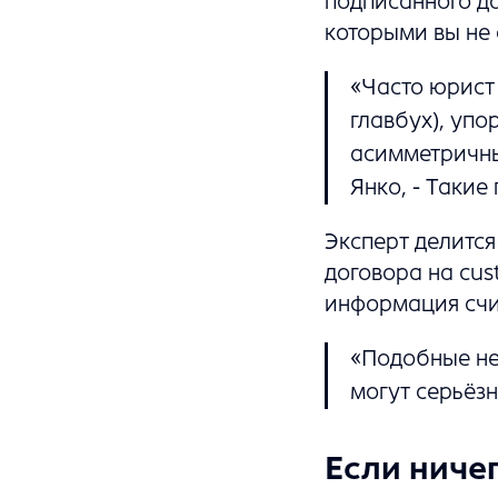
подписанного до
которыми вы не 
«Часто юрист
главбух), уп
асимметричны
Янко, - Такие
Эксперт делится
договора на cus
информация счи
«Подобные не
могут серьёзн
Если ниче