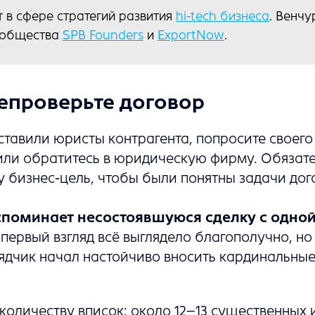
т в сфере стратегий развития
hi-tech бизнеса
. Венчу
ообщества
SPB Founders
и
ExportNow
.
репроверьте договор
ставили юристы контрагента, попросите своег
или обратитесь в юридическую фирму. Обязат
 бизнес-цель, чтобы были понятны задачи дог
споминает несостоявшуюся сделку с одно
первый взгляд всё выглядело благополучно, но 
ядчик начал настойчиво вносить кардинальные
количеству вписок: около 12–13 существенных 