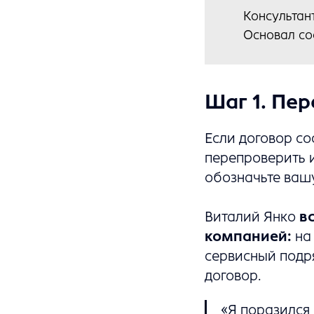
Консультан
Основал с
Шаг 1. Пе
Если договор со
перепроверить 
обозначьте вашу
Виталий Янко
в
компанией:
на 
сервисный подр
договор.
«Я поразился 