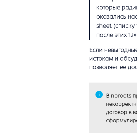
которые ради
оказались на
sheet (списку
после этих 12»
Если невыгодные
истокам и обсуд
позволяет ее до
В noroots 
некорректн
договор в в
сформулиро