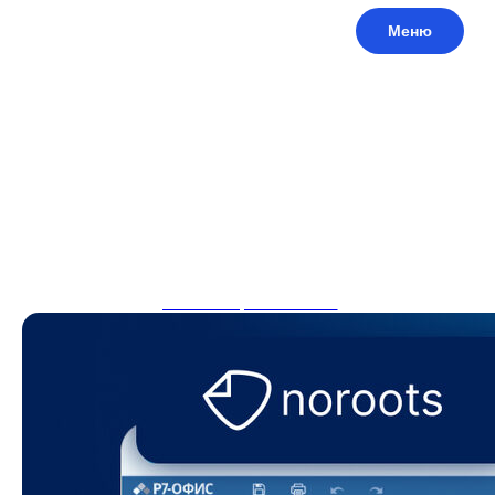
Меню
Повышение скорости и
удобства работы: встроенный
редактор и история изменений
Релизы
События
2025-10-02 11:38