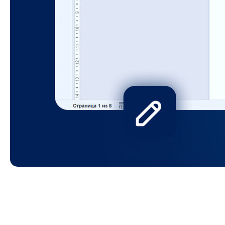
Скачивание файлов, постоянное переключение
между документами и невозможность откатить
изменения тормозят работу, отнимают время и тем
самым раздражают? Мы решили эту проблему —
добавили два важных обновления: встроенный