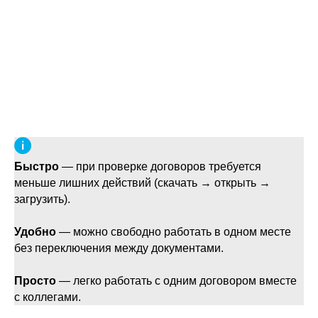
любые изменения фиксируются автоматически
— нет необходимости делать это вручную;
документ легко разделить с коллегами внутри
системы, сохраняя безопасность и контроль
доступа;
готовый файл можно экспортировать в формате
PDF или DOCX.
В чём польза для юриста
Быстро
— при проверке договоров требуется
меньше лишних действий (скачать → открыть →
загрузить).
Удобно
— можно свободно работать в одном месте
без переключения между документами.
Просто
— легко работать с одним договором вместе
с коллегами.
Контроль версий