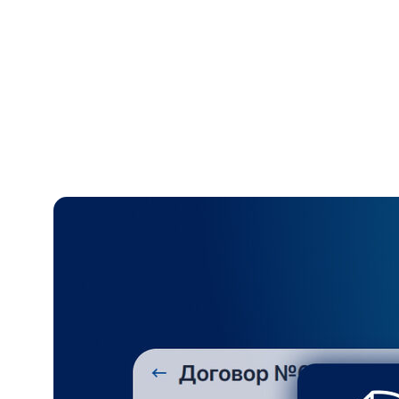
вернуться к любой «точке сохранения» и
восстановить удачный вариант.
Распределение ответственности внутри команды
В любой момент можно проверить, кто именно внёс
поправку и когда, чтобы исключить домыслы и
разрешить спорные ситуации на основе конкретных
данных, а не чьих-то слов по памяти.