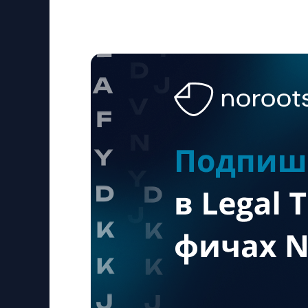
который сможет стать ключом к авто
бизнесе.