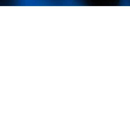
посвященное цифровой трансформации и
-менеджерами the Team, Туту, Лемана
сь на тему интеграции технологий и
оптимизации и инновациях в этой области.
нноваций был ИИ. Эксперты с позиции
н будет полезен для малого и среднего
 в бизнес-процесс, необходимо ответить на
нология ради технологий» приводит к