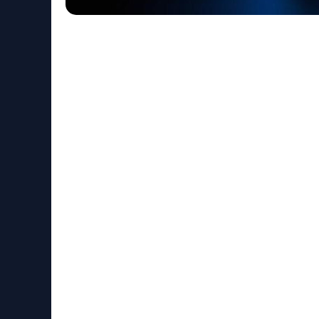
Про ивент
Global Tech Forum — мероприятие, 
автоматизации бизнеса. Вместе с топ
ПРО и Сбер Бизнес Софт мы пообщали
бизнес-процессов, возможностях для 
Главные инсайты
Одной из ключевых обсуждавшихся и
крупного бизнеса рассмотрели, как о
бизнеса.
Инсайты из дискуссии:
- Перед тем как внедрять технологию
вопрос «зачем?».
- Гонка за трендами с подходом «тех